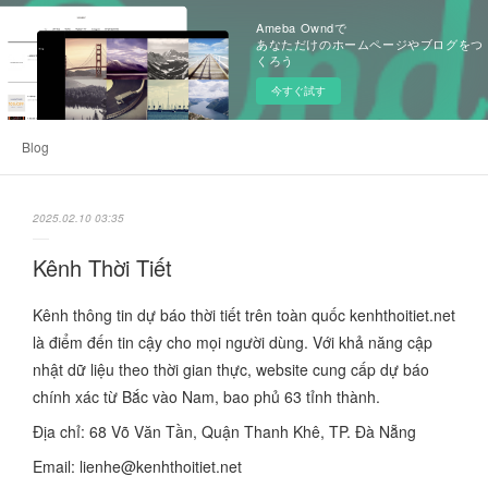
Ameba Owndで
あなただけのホームページやブログをつ
くろう
今すぐ試す
Blog
2025.02.10 03:35
Kênh Thời Tiết
Kênh thông tin dự báo thời tiết trên toàn quốc kenhthoitiet.net
là điểm đến tin cậy cho mọi người dùng. Với khả năng cập
nhật dữ liệu theo thời gian thực, website cung cấp dự báo
chính xác từ Bắc vào Nam, bao phủ 63 tỉnh thành.
Địa chỉ: 68 Võ Văn Tần, Quận Thanh Khê, TP. Đà Nẵng
Email: lienhe@kenhthoitiet.net