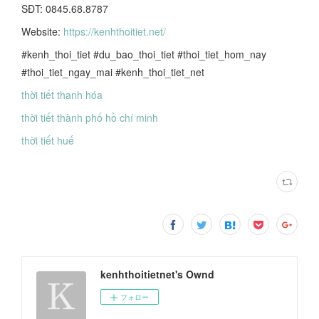
SĐT: 0845.68.8787
Website:
https://kenhthoitiet.net/
#kenh_thoi_tiet #du_bao_thoi_tiet #thoi_tiet_hom_nay
#thoi_tiet_ngay_mai #kenh_thoi_tiet_net
thời tiết thanh hóa
thời tiết thành phố hồ chí minh
thời tiết huế
kenhthoitietnet's Ownd
フォロー